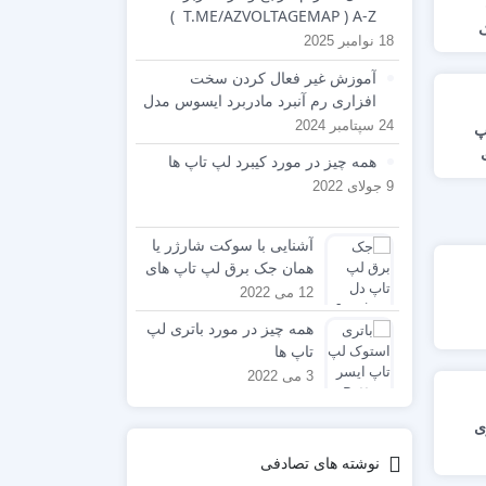
T.ME/AZVOLTAGEMAP ) A-Z )
18 نوامبر 2025
آموزش غیر فعال کردن سخت
افزاری رم آنبرد مادربرد ایسوس مدل
Asus x555lp
24 سپتامبر 2024
پ
همه چیز در مورد کیبرد لپ تاپ ها
ر
9 جولای 2022
آشنایی با سوکت شارژر یا
همان جک برق لپ تاپ های
مختلف
12 می 2022
همه چیز در مورد باتری لپ
تاپ ها
3 می 2022
ی
نوشته های تصادفی