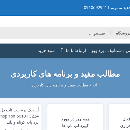
م 09106929411
س ، شماتیک ، برد ویو
ارتباط با ما
سبد خرید
مطالب مفید و برنامه های کاربردی
خانه
»
مطالب مفید و برنامه های کاربردی
عال
همه چیز در مورد
زاری
کیبرد لپ تاپ ها