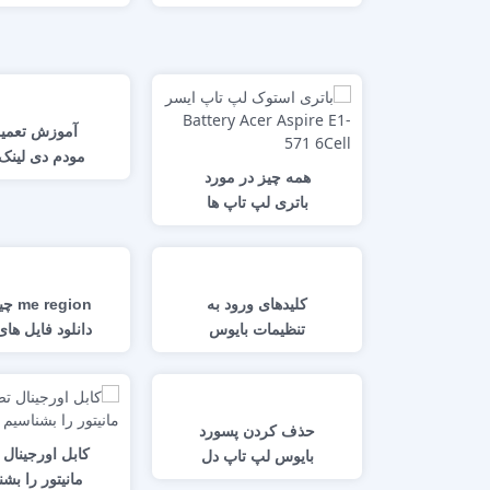
T.ME/AZVOLTAGEMAP
رم آنبرد ماد
) A-Z )
ا
x555lp
آموزش تعمی
مودم دی لینک
همه چیز در مورد
INK 2740U
باتری لپ تاپ ها
کلیدهای ورود به
egion
تنظیمات بایوس
ion
افزار اصلاح فا
بایوس
حذف کردن پسورد
کابل اورجینال 
بایوس لپ تاپ دل
مانیتور را بش
مدل Dell N5110