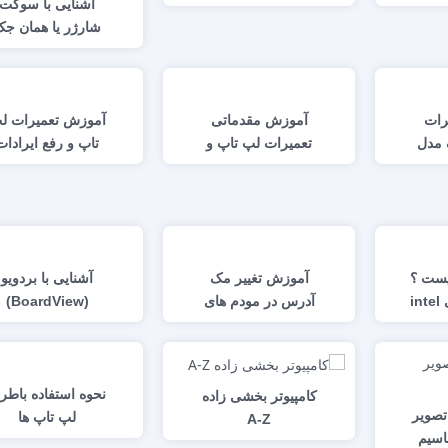
آشنایی با سوکت
ربرد
شارژر یا همان جک
یسوس مدل Asus
برق لپ تاپ های
مختلف
رات
آموزش مقدماتی
آموزش تعمیرات ل
 مدل
تعمیرات لپ تاپ و
تاپ و رفع ایرادات
D.L
عیب یابی آن
برای شروع تعمیرکا
شدن
me r چیست ؟
آموزش تغییر مک
آشنایی با بردویو
دانلود فایل های intel
آدرس در مودم های
(BoardView)
me reg و نرم
تی پی لینک
مادربرد لپ تاپ و
یل های
معرفی نرم افزار
BoardViewer
نحوه استفاده باطر
کامپیوتر بخشی زاده
تصویر
لپ تاپ ها
A-Z
ناسیم