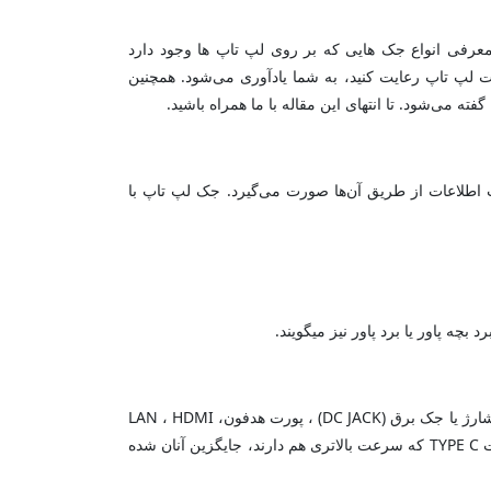
به معرفی انواع جک هایی که بر روی لپ تاپ ها وجود دارد
ات مهمی که باید در نگهداری از پورت لپ تاپ رعایت کنید، به شما یادآوری می‌شود. همچنین
 می‌شود. تا انتهای این مقاله با ما همراه باشید.
طلاعات از طریق آن‌ها صورت می‌گیرد. جک لپ تاپ با
چه پاور یا برد پاور نیز میگویند.
تنوع پورت هایی که در لپ تاپ ها وجود دارد بسیار متفاوت می‌باشد و انواع مختلفی دارد. پورتهای لپ تاپ شامل پورت یو اس بی، پورت شارژ یا جک برق (DC JACK) ، پورت هدفون، LAN ، HDMI
میباشد همچنین در گذر زمان و با آمدن لپ تاپ های نسل جدید برخی پورت ها از روی لپ تاپ ها حذف و پورت های نسل جدید مانند پورت TYPE C که سرعت بالاتری هم دارند، جایگزین آنان شده