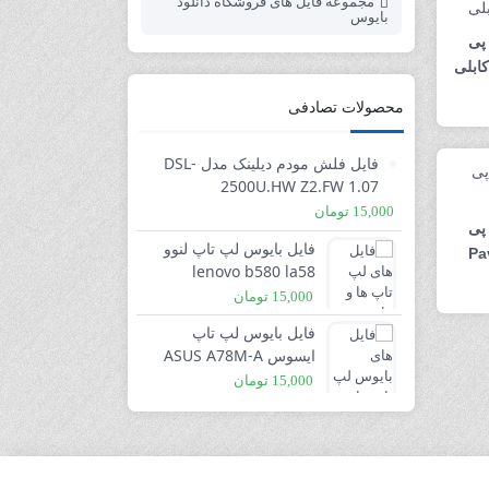
مجموعه فایل های فروشگاه دانلود
بایوس
پی
محصولات تصادفی
فایل فلش مودم دیلینک مدل DSL-
2500U.HW Z2.FW 1.07
15,000
تومان
پی
فایل بایوس لپ تاپ لنوو
Pa
lenovo b580 la58
11273-1 48.4te01.011 -
15,000
تومان
ver 09 8 mb
فایل بایوس لپ تاپ
ایسوس ASUS A78M-A
Bios-Ver 1801
15,000
تومان