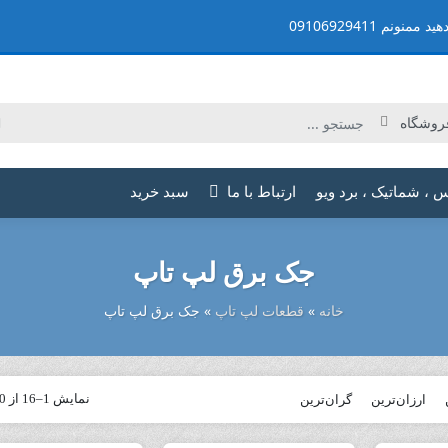
م 09106929411
س ، شماتیک ، برد ویو
ارتباط با ما
سبد خرید
جک برق لپ تاپ
خانه
»
قطعات لپ تاپ
»
جک برق لپ تاپ
ارزان‌ترین
گران‌ترین
نمایش 1–16 از 50 نتیجه