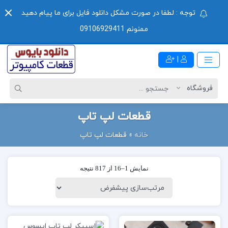
توجه : لطفا در صورت مشکل دانلود فایل برای ما پیام دهید
ممنونم 09106929411
|
قطعات لپ تاپ
خانه
»
قطعات لپ تاپ
نمایش 1–16 از 817 نتیجه