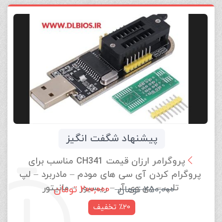
پیشنهاد شگفت انگیز
پروگرامر ارزان قیمت CH341 مناسب برای
پروگرام کردن آی سی های مودم – مادربرد – لپ
تاپ – دی وی آر – ریسیور – مانیتور
200,000
تومان
250,000
تومان
٪20 تخفیف