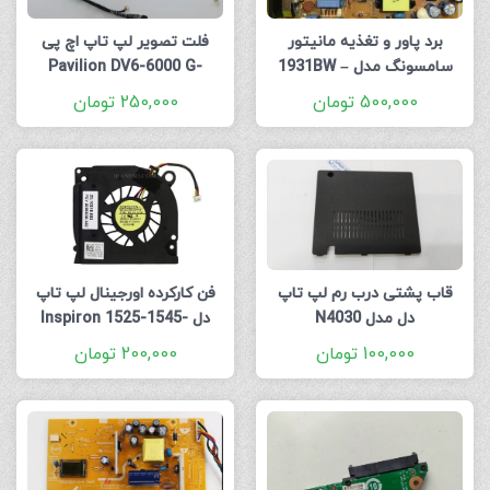
برد پاور و تغذیه مانیتور
فلت تصویر لپ تاپ اچ پی
سامسونگ مدل 1931BW –
Pavilion DV6-6000 G-
AB610_50-4RH02-012_50-
IP-35155A
500,000
تومان
250,000
تومان
4RH02-032 FHD
قاب پشتی درب رم لپ تاپ
فن کارکرده اورجینال لپ تاپ
دل مدل N4030
دل Inspiron 1525-1545-
1526-D630
100,000
تومان
200,000
تومان