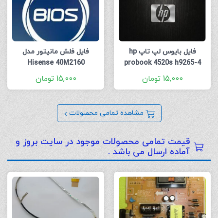
فایل بایوس لپ تاپ hp
فایل فلش مانیتور مدل
Hisense 40M2160
probook 4520s h9265-4
Firmware
48.4gk06 041 dis my dump
15,000
تومان
15,000
تومان
4 mb
مشاهده تمامی محصولات
قیمت تمامی محصولات موجود در سایت بروز و
آماده ارسال می باشد .