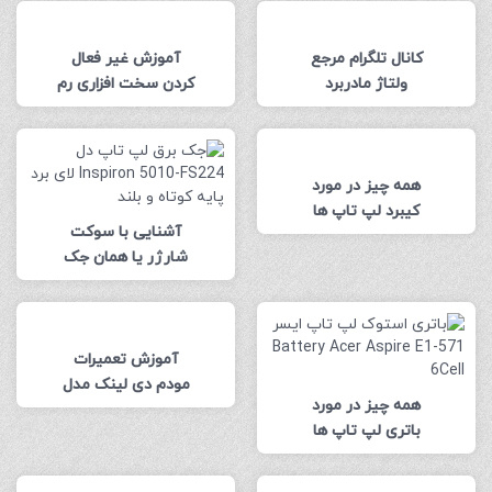
کانال تلگرام مرجع
آموزش غیر فعال
ولتاژ مادربرد
کردن سخت افزاری رم
T.ME/AZVOLTAGEMAP
آنبرد مادربرد ایسوس
) A-Z )
مدل Asus x555lp
همه چیز در مورد
کیبرد لپ تاپ ها
آشنایی با سوکت
شارژر یا همان جک
برق لپ تاپ های
مختلف
آموزش تعمیرات
مودم دی لینک مدل
همه چیز در مورد
D.LINK 2740U
باتری لپ تاپ ها