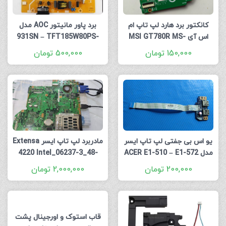
کانکتور برد هارد لپ تاپ ام
برد پاور مانیتور AOC مدل
اس آی MSI GT780R MS-
931SN – TFT185W80PS-
715G2852-3-4 Power
1761 HDD Hard Disk Drive
150,000
تومان
500,000
تومان
Supply Board
Connector Board
یو اس بی جفتی لپ تاپ ایسر
مادربرد لپ تاپ ایسر Extensa
مدل ACER E1-510 – E1-572
4220 Intel_06237-3_48-
– V5WE2 USB NBX001BH00
4H001-031 گرافیک اینتلی
200,000
تومان
2,000,000
تومان
REV:1.0
قاب استوک و اورجینال پشت