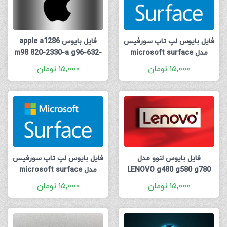
فایل بایوس لپ تاپ سورفیس
فایل بایوس apple a1286
مدل microsoft surface
m98 820-2330-a g96-632-
c1 sst25vf032b 4 mb.zip
pro 2 1601 pro 2 16 mb
15,000
تومان
15,000
تومان
فایل بایوس لنوو مدل
فایل بایوس لپ تاپ سورفیس
LENOVO g480 g580 g780
مدل microsoft surface
pro 5 m1007506-015 16
p580 n580 qiwg5 g6 g9 la-
15,000
تومان
15,000
تومان
mb
7982p rev 1.0 (uma) kbc
kb9012qf a3 4 m