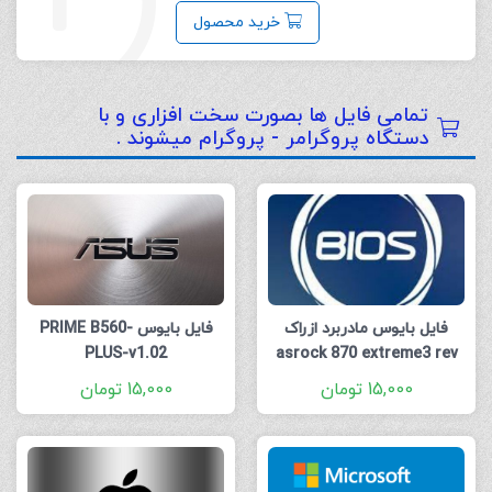
خرید محصول
تمامی فایل ها بصورت سخت افزاری و با
دستگاه پروگرامر - پروگرام میشوند .
فایل بایوس مادربرد ازراک
فایل بایوس PRIME B560-
PLUS-v1.02
asrock 870 extreme3 rev
2.01
15,000
تومان
15,000
تومان