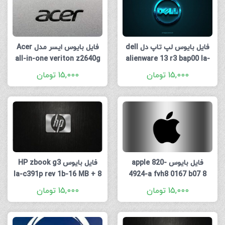
فایل بایوس لپ تاپ دل dell
فایل بایوس ایسر مدل Acer
all-in-one veriton z2640g
alienware 13 r3 bap00 la-
8 mb
d581p rev-1.0 16 mb
15,000
تومان
15,000
تومان
فایل بایوس apple 820-
فایل بایوس HP zbook g3
la-c391p rev 1b-16 MB + 8
4924-a fvh8 0167 b07 8
MB
mb.zip
15,000
تومان
15,000
تومان