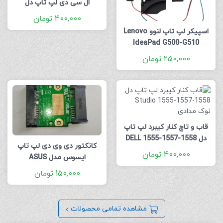
ال سی دی لپ تاپ دل
Inspiron N4030 مشکی
400,000
تومان
اسپیکر لپ تاپ لنوو Lenovo
IdeaPad G500-G510
250,000
تومان
قاب و تاچ کنار کیبرد لپ تاپ
دل DELL 1555-1557-1558
کانکتور دی وی دی لپ تاپ
رنگ سیلور
400,000
تومان
ایسوس مدل ASUS
CONECTOR DVD F52Q
150,000
تومان
مشاهده تمامی محصولات