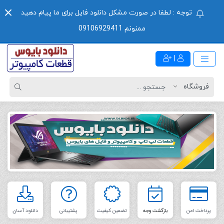
توجه : لطفا در صورت مشکل دانلود فایل برای ما پیام دهید
ممنونم 09106929411
|
پرداخت امن
بازگشت وجه
تضمین کیفیت
پشتیبانی
دانلود آسان