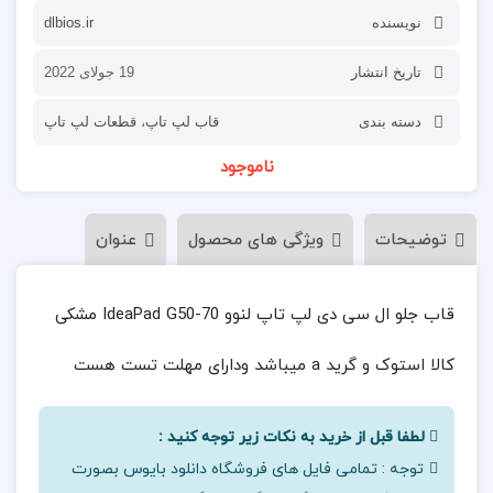
نویسنده
dlbios.ir
تاریخ انتشار
19 جولای 2022
دسته بندی
قاب لپ تاپ
،
قطعات لپ تاپ
ناموجود
توضیحات
ویژگی های محصول
عنوان
قاب جلو ال سی دی لپ تاپ لنوو IdeaPad G50-70 مشکی
کالا استوک و گرید a میباشد ودارای مهلت تست هست
لطفا قبل از خرید به نکات زیر توجه کنید :
توجه : تمامی فایل های فروشگاه دانلود بایوس بصورت